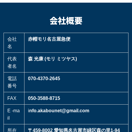
会社概要
会社
赤帽モリ名古屋急便
名
代表
森 光康 (モリ ミツヤス)
者名
電話
070-4370-2645
番号
FAX
050-3588-8715
E -ma
i
nfo.akabounet@gmail.com
il
所在
〒459-8002 愛知県名古屋市緑区森の里1-94