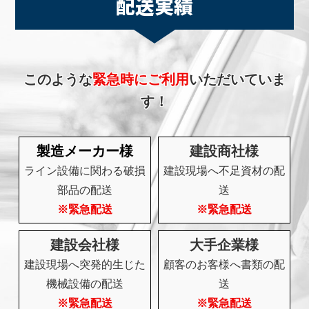
配送実績
このような
緊急時にご利用
いただいていま
す！
製造メーカー様
建設商社様
ライン設備に関わる破損
建設現場へ不足資材の配
部品の配送
送
※緊急配送
※緊急配送
建設会社様
大手企業様
建設現場へ突発的生じた
顧客のお客様へ書類の配
機械設備の配送
送
※緊急配送
※緊急配送